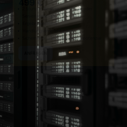
499 €
2 Stunden Analyse Ihrer Cloud oder
Serverlandschaft
Ergebnisprotokoll
Handlungsempfehlungen
Sicherheits- und Optimierungspotenzial
ANFRAGEN
CLOUD-PILOT
ab 699 €
Proudktive Betriebsumgebung
Migration eines Dienstest oder Server