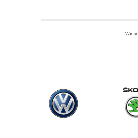
Wir a
HMI-Testsysteme
DART Fram