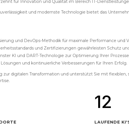
ehnt für Innovation und Qualität im Bereich IT-Dienstleistunge
t, Zuverlässigkeit und modernste Technologie bietet das Unter
ierung und DevOps-Methodik für maximale Performance und Ve
rheitsstandards und Zertifizierungen gewährleisten Schutz und
nster KI und DART-Technologie zur Optimierung Ihrer Prozesse
ösungen und kontinuierliche Verbesserungen für Ihren Erfolg.
r digitalen Transformation und unterstützt Sie mit flexiblen, 
tise.
12
DORTE
LAUFENDE KI'