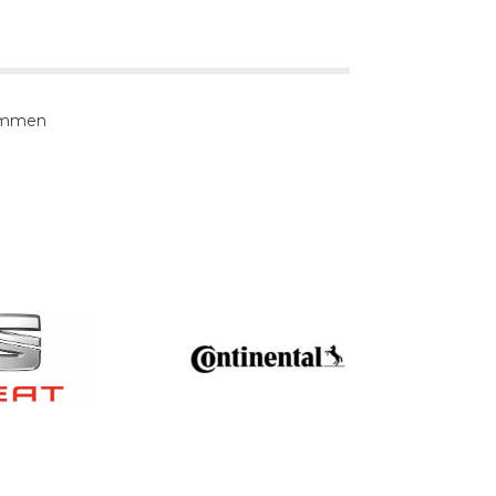
sammen
adline
Headline