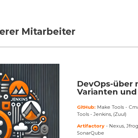
erer Mitarbeiter
DevOps-über m
Varianten un
GitHub:
Make Tools - Cma
Tools - Jenkins, (Zuul)
Artifactory
- Nexus, Jfrog
SonarQube