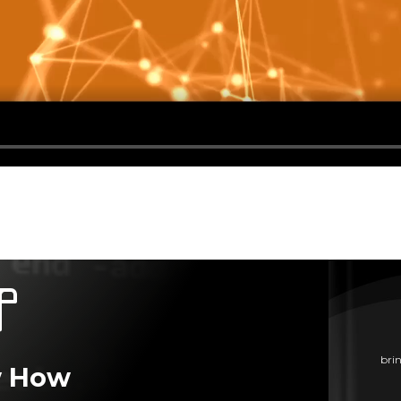
bri
 How